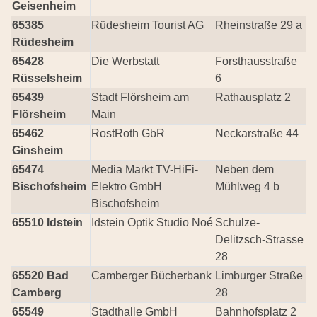
Geisenheim
65385
Rüdesheim Tourist AG
Rheinstraße 29 a
Rüdesheim
65428
Die Werbstatt
Forsthausstraße
Rüsselsheim
6
65439
Stadt Flörsheim am
Rathausplatz 2
Flörsheim
Main
65462
RostRoth GbR
Neckarstraße 44
Ginsheim
65474
Media Markt TV-HiFi-
Neben dem
Bischofsheim
Elektro GmbH
Mühlweg 4 b
Bischofsheim
65510 Idstein
Idstein Optik Studio Noé
Schulze-
Delitzsch-Strasse
28
65520 Bad
Camberger Bücherbank
Limburger Straße
Camberg
28
65549
Stadthalle GmbH
Bahnhofsplatz 2