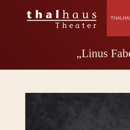
THALHA
„Linus Fab