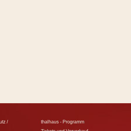
tz /
thalhaus - Programm