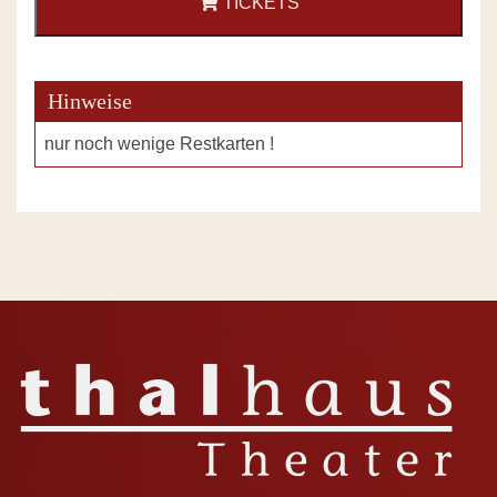
TICKETS
Hinweise
nur noch wenige Restkarten !