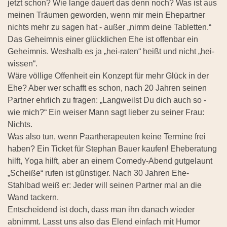
jetzt schon? Wie lange dauert das denn noch? Was ist aus
meinen Träumen geworden, wenn mir mein Ehepartner
nichts mehr zu sagen hat - außer „nimm deine Tabletten.“
Das Geheimnis einer glücklichen Ehe ist offenbar ein
Geheimnis. Weshalb es ja „hei-raten“ heißt und nicht „hei-
wissen“.
Wäre völlige Offenheit ein Konzept für mehr Glück in der
Ehe? Aber wer schafft es schon, nach 20 Jahren seinen
Partner ehrlich zu fragen: „Langweilst Du dich auch so -
wie mich?“ Ein weiser Mann sagt lieber zu seiner Frau:
Nichts.
Was also tun, wenn Paartherapeuten keine Termine frei
haben? Ein Ticket für Stephan Bauer kaufen! Eheberatung
hilft, Yoga hilft, aber an einem Comedy-Abend gutgelaunt
„Scheiße“ rufen ist günstiger. Nach 30 Jahren Ehe-
Stahlbad weiß er: Jeder will seinen Partner mal an die
Wand tackern.
Entscheidend ist doch, dass man ihn danach wieder
abnimmt. Lasst uns also das Elend einfach mit Humor