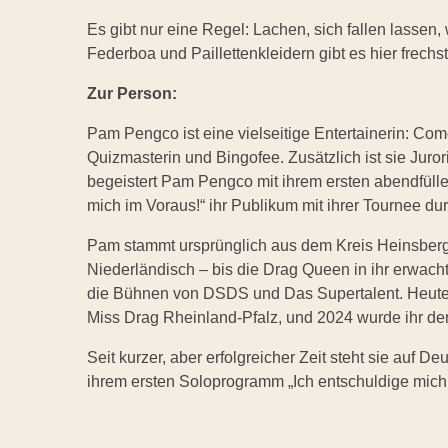
Es gibt nur eine Regel: Lachen, sich fallen lassen, w
Federboa und Paillettenkleidern gibt es hier frech
Zur Person:
Pam Pengco ist eine vielseitige Entertainerin: Co
Quizmasterin und Bingofee. Zusätzlich ist sie Juror
begeistert Pam Pengco mit ihrem ersten abendfül
mich im Voraus!“ ihr Publikum mit ihrer Tournee d
Pam stammt ursprünglich aus dem Kreis Heinsberg 
Niederländisch – bis die Drag Queen in ihr erwacht
die Bühnen von DSDS und Das Supertalent. Heute i
Miss Drag Rheinland-Pfalz, und 2024 wurde ihr der 
Seit kurzer, aber erfolgreicher Zeit steht sie auf
ihrem ersten Soloprogramm „Ich entschuldige mich