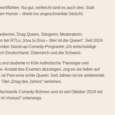
ohlfühlen. Na gut, vielleicht sind es auch drei. Statt
sten Humor – direkt ins ungeschminkte Gesicht.
medienne, Drag Queen, Sängerin, Moderatorin,
in bei RTLs „Viva la Diva – Wer ist die Queen“. Seit 2024
lenden Stand-up-Comedy-Programm „Ich entschuldige
urch Deutschland, Österreich und die Schweiz.
und studierte in Köln katholische Theologie und
e. Anstatt das Examen abzulegen, zog es sie lieber auf
st Pam eine echte Queen: Seit Jahren ist sie amtierende
Titel „Drag des Jahres“ verliehen.
 Deutschlands Comedy-Bühnen und ist seit Oktober 2024 mit
 im Voraus!“ unterwegs.