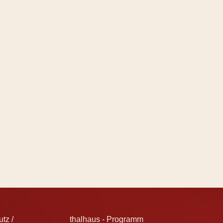
tz /
thalhaus - Programm