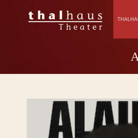
THALHA
A