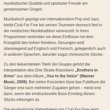
musikalischer Qualität und spürbarer Freude am
gemeinsamen Singen.
Musikalisch geprägt von internationalem Pop und Jazz,
bleibt Club For Five bei seinen Tourneen dennoch fest in
der nordischen Musiktradition verwurzelt. In ihren
Programmen verbinden sie diese Einflüsse mit dem
Klangbild des hohen Nordens. Gesungen wird
überwiegend auf Englisch und Finnisch, gelegentlich auch
in anderen Sprachen, darunter sogar chinesische Stücke.
Zu den bekanntesten Titeln der Gruppe gehört die
Interpretation des Dire-Straits-Klassikers
„Brothers in
Arms“
aus dem Album
„You’re the Voice“ (Warner
Music, 2009)
. Bei vielen Konzerten lässt das Publikum die
Sänger erst nach mehreren Zugaben gehen – meist erst
dann, wenn der eindrucksvolle Bass-Einstieg dieses
Stücks erklungen ist.
Die musikalische Vielseitigkeit von Club For Five zeigt